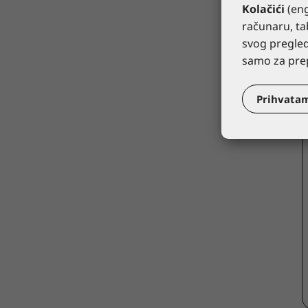
Kolačići
(eng
računaru, t
svog pregled
samo za prep
Prihvata