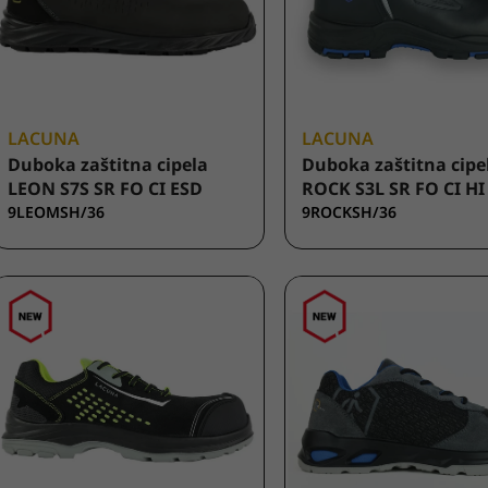
LACUNA
LACUNA
Duboka zaštitna cipela
Duboka zaštitna cipe
LEON S7S SR FO CI ESD
ROCK S3L SR FO CI H
9LEOMSH/36
9ROCKSH/36