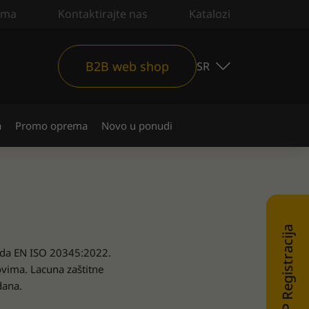
ama
Kontaktirajte nas
Katalozi
B2B web shop
SR
a
Promo oprema
Novo u ponudi
WEB SHOP Registracija
darda EN ISO 20345:2022.
ovima. Lacuna zaštitne
dana.