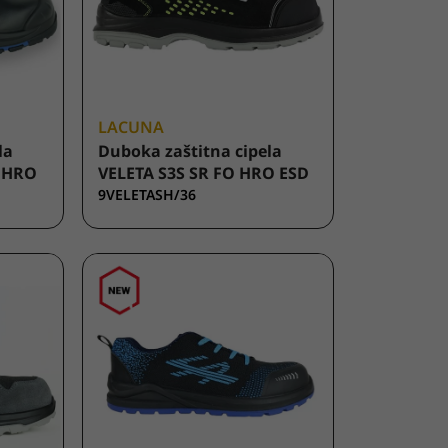
LACUNA
la
Duboka zaštitna cipela
I HRO
VELETA S3S SR FO HRO ESD
9VELETASH/36