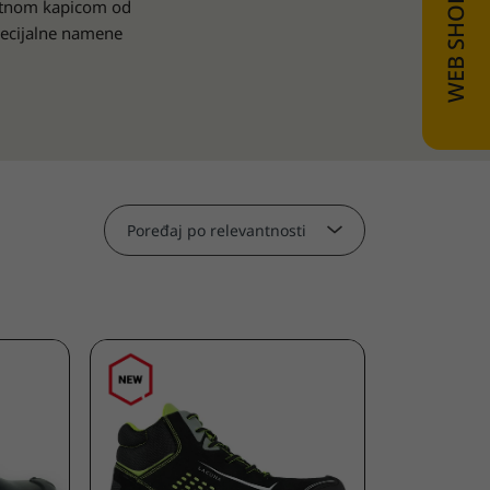
titnom kapicom od
specijalne namene
Poređaj po relevantnosti