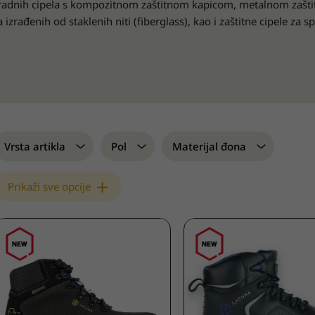
a radnih cipela s kompozitnom zaštitnom kapicom, metalnom zaš
 izrađenih od staklenih niti (fiberglass), kao i zaštitne cipele za 
Vrsta artikla
Pol
Materijal đona
Prikaži sve opcije