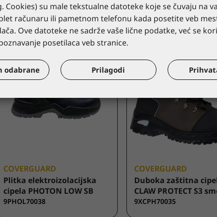
CLAW PROOF S7S braon
PHOTON Medium SB
. Cookies) su male tekstualne datoteke koje se čuvaju na 
9XCWH70035
9PHOM70038
ablet računaru ili pametnom telefonu kada posetite veb m
ača. Ove datoteke ne sadrže vaše lične podatke, već se koris
oznavanje posetilaca veb stranice.
m odabrane
Prilagodi
Prihva
COVERGUARD
COVERGUARD
Plitka elektroizolacijska
Duboka zaštitna cipe
cipela PHOTON LOW SB
CLAW PROTECT S3 sm
9PHOL70038
9XCPH70035