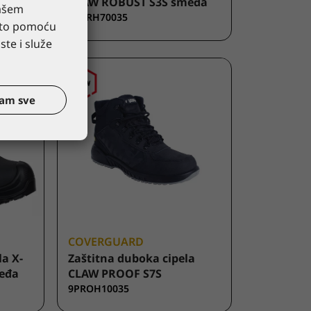
CLAW ROBUST S3S smeđa
vašem
9XCRH70035
esto pomoću
te i služe
tam sve
COVERGUARD
la X-
Zaštitna duboka cipela
eđa
CLAW PROOF S7S
9PROH10035