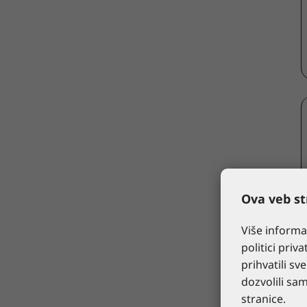
Ova veb str
Više informa
politici priva
prihvatili sv
dozvolili sa
stranice.