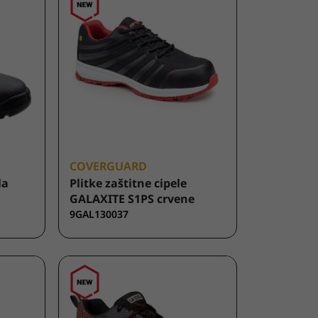
COVERGUARD
la
Plitke zaštitne cipele
GALAXITE S1PS crvene
9GAL130037