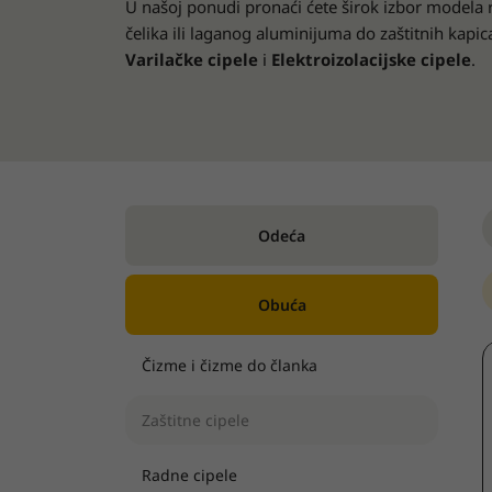
U našoj ponudi pronaći ćete širok izbor model
čelika ili laganog aluminijuma do zaštitnih kapica
Varilačke cipele
i
Elektroizolacijske cipele
.
Odeća
Obuća
Čizme i čizme do članka
Zaštitne cipele
Radne cipele