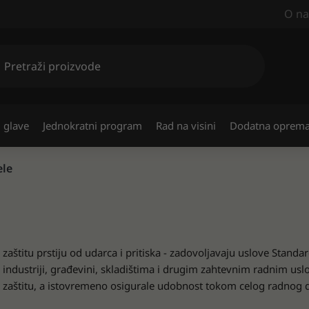
O n
 glave
Jednokratni program
Rad na visini
Dodatna oprem
ele
zaštitu prstiju od udarca i pritiska - zadovoljavaju uslove Stan
industriji, građevini, skladištima i drugim zahtevnim radnim usl
u zaštitu, a istovremeno osigurale udobnost tokom celog radnog 