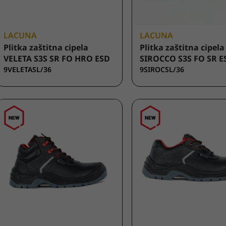
LACUNA
LACUNA
Plitka zaštitna cipela
Plitka zaštitna cipela
VELETA S3S SR FO HRO ESD
SIROCCO S3S FO SR E
9VELETASL/36
9SIROCSL/36