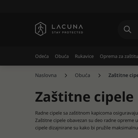
Odeća
Obuća
Rukavice
Oprema za zaštitu
Naslovna
Obuća
Zaštitne cip
Zaštitne cipele
Radne cipele sa zaštitnom kapicoma osiguravaju 
Zaštitne cipele obavezan su deo radne opreme u 
cipele dizajnirane su kako bi pružile maksimaln