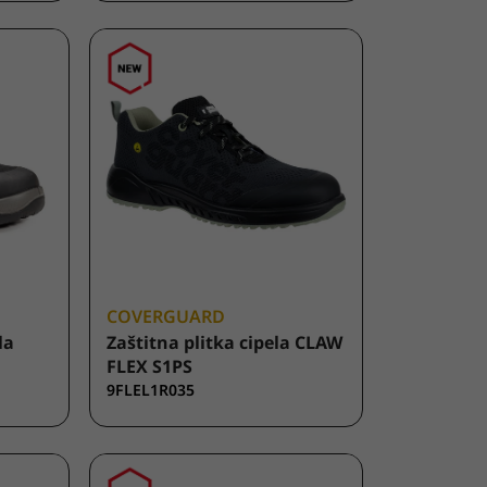
COVERGUARD
la
Zaštitna plitka cipela CLAW
FLEX S1PS
9FLEL1R035