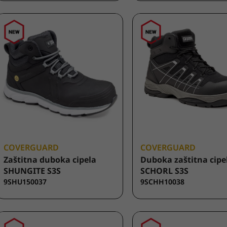
COVERGUARD
COVERGUARD
Zaštitna duboka cipela
Duboka zaštitna cipe
SHUNGITE S3S
SCHORL S3S
9SHU150037
9SCHH10038