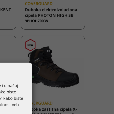
COVERGUARD
a KENT
Duboka elektroizolaciona
cipela PHOTON HIGH SB
9PHOH70038
 i u našoj
ako biste
e“ kako biste
COVERGUARD
alnost veb
ele
Duboka zaštitna cipela X-