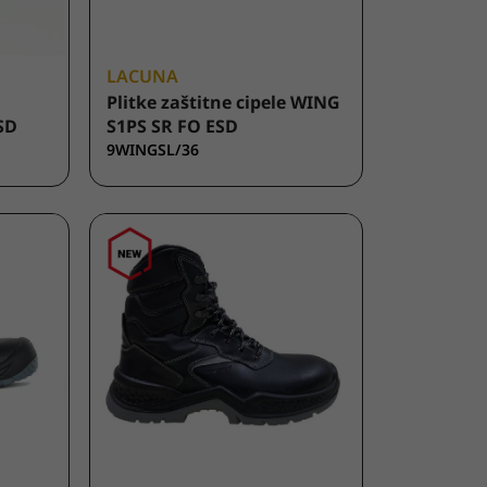
LACUNA
Plitke zaštitne cipele WING
SD
S1PS SR FO ESD
9WINGSL/36