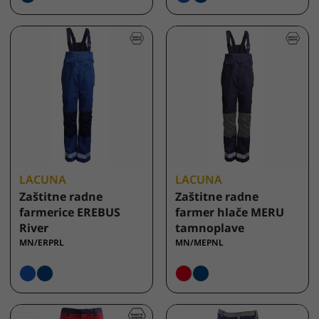
LACUNA
LACUNA
Zaštitne radne
Zaštitne radne
farmerice EREBUS
farmer hlače MERU
River
tamnoplave
MN/ERPRL
MN/MEPNL