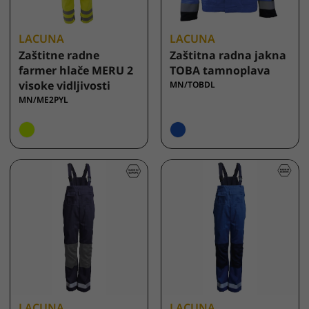
LACUNA
LACUNA
Zaštitne radne
Zaštitna radna jakna
farmer hlače MERU 2
TOBA tamnoplava
visoke vidljivosti
MN/TOBDL
MN/ME2PYL
LACUNA
LACUNA