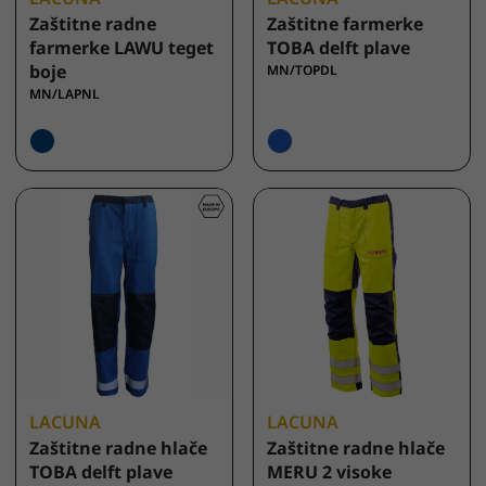
Zaštitne radne
Zaštitne farmerke
farmerke LAWU teget
TOBA delft plave
boje
MN/TOPDL
MN/LAPNL
LACUNA
LACUNA
Zaštitne radne hlače
Zaštitne radne hlače
TOBA delft plave
MERU 2 visoke