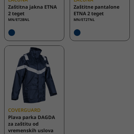
Zaštitna jakna ETNA
Zaštitne pantalone
2 teget
ETNA 2 teget
MN/ET2BNL
MN/ET2TNL
COVERGUARD
Plava parka DAGDA
za zaštitu od
vremenskih uslova