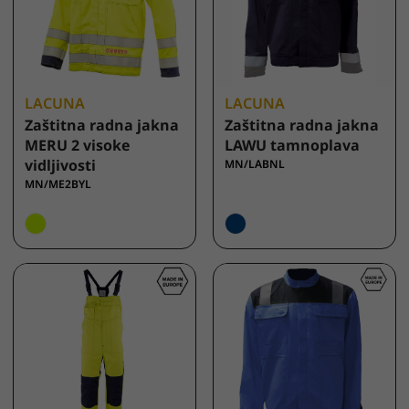
LACUNA
LACUNA
Zaštitna radna jakna
Zaštitna radna jakna
MERU 2 visoke
LAWU tamnoplava
vidljivosti
MN/LABNL
MN/ME2BYL