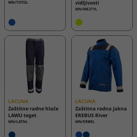
vidljivosti
MN/TOTDL
MN/ME2TYL
LACUNA
LACUNA
Zaštitne radne hlače
Zaštitna radna jakna
LAWU teget
EREBUS River
MN/LATNL
MN/ERBRL