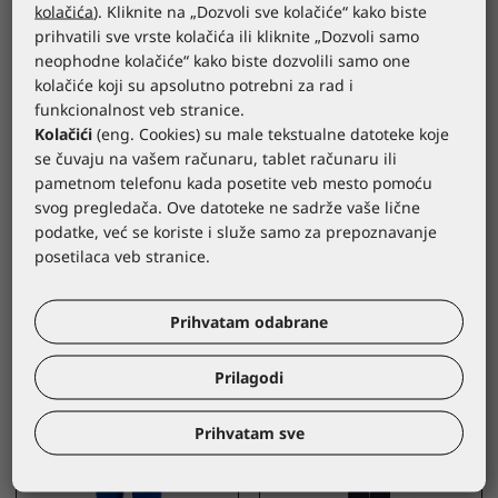
kolačića
). Kliknite na „Dozvoli sve kolačiće“ kako biste
prihvatili sve vrste kolačića ili kliknite „Dozvoli samo
neophodne kolačiće“ kako biste dozvolili samo one
kolačiće koji su apsolutno potrebni za rad i
funkcionalnost veb stranice.
Kolačići
(eng. Cookies) su male tekstualne datoteke koje
LACUNA
LACUNA
se čuvaju na vašem računaru, tablet računaru ili
Zaštitne farmerke
Zaštitna jakna ETNA
pametnom telefonu kada posetite veb mesto pomoću
ETNA ink blue
kobalt plava
svog pregledača. Ove datoteke ne sadrže vaše lične
MN/ETPIBL
MN/ETBKBL
podatke, već se koriste i služe samo za prepoznavanje
posetilaca veb stranice.
Prihvatam odabrane
Prilagodi
Prihvatam sve