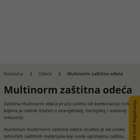
Naslovna
Odeća
Multinorm zaštitna odeća
Multinorm zaštitna odeća
WEB SHOP Registracija
Zaštitna multinorm odeća pruža zaštitu od kombinacija rizika
kojima je radnik izložen u energetskoj, hemijskoj i metanoj
industriji.
Asortiman multirnorm zaštitne odeće izrađen je od visoko
tehničkih zaštitnih materijala koji nude optimalnu zaštitu,