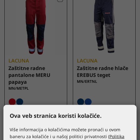
LACUNA
LACUNA
Zaštitne radne
Zaštitne radne hlače
pantalone MERU
EREBUS teget
papaya
MN/ERTNL
MN/METPL
Ova veb stranica koristi kolačiće.
Više informacija o kolačićima možete pronaći u ovom
baneru za kolačiće i u našoj politici privatnosti (
Politika