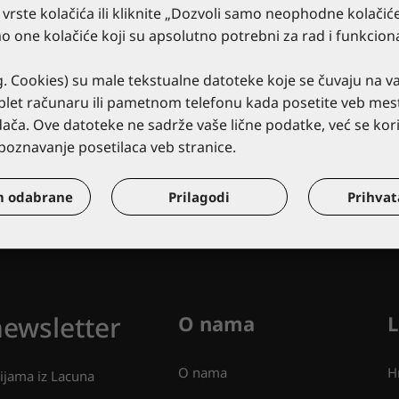
e vrste kolačića ili kliknite „Dozvoli samo neophodne kolačić
mo one kolačiće koji su apsolutno potrebni za rad i funkcion
. Cookies) su male tekstualne datoteke koje se čuvaju na 
ablet računaru ili pametnom telefonu kada posetite veb m
Brza dostava
ača. Ove datoteke ne sadrže vaše lične podatke, već se koris
oznavanje posetilaca veb stranice.
Preko 10.000 lagerskih artikala
dostupnih za isporuku u roku 24-48
m odabrane
Prilagodi
Prihva
h.
newsletter
O nama
L
O nama
H
cijama iz Lacuna