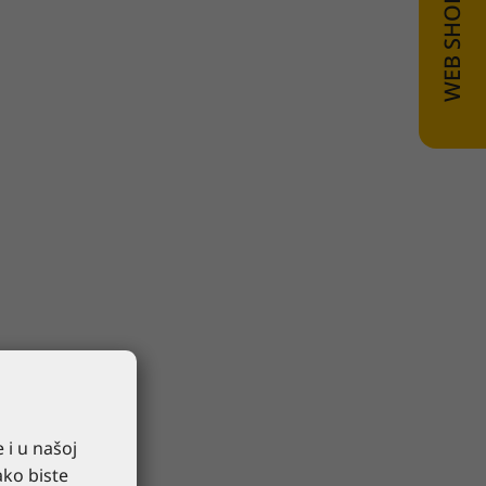
 i u našoj
ako biste