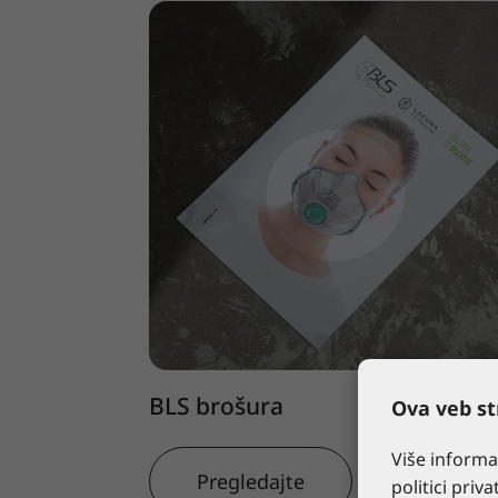
BLS brošura
Ova veb str
Više informa
Pregledajte
politici priva