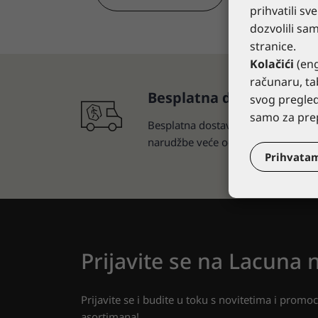
prihvatili sv
dozvolili sa
stranice.
Kolačići
(eng
računaru, t
Besplatna dostava
svog pregled
samo za prep
Besplatna dostava u Srbiji za
narudžbe veće od 15.000 rsd
Prihvata
Prijavite se na Lacuna 
Prijavite se i budite u toku s novitetima i promo
asortimana!