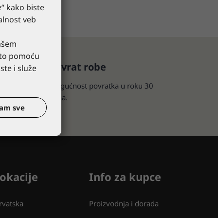
e“ kako biste
alnost veb
vašem
esto pomoću
Povrat robe
te i služe
Mogućnost povratka u roku 30
dana.
tam sve
okacije
Info za kupce
rvatska
Proizvodnja i dorada