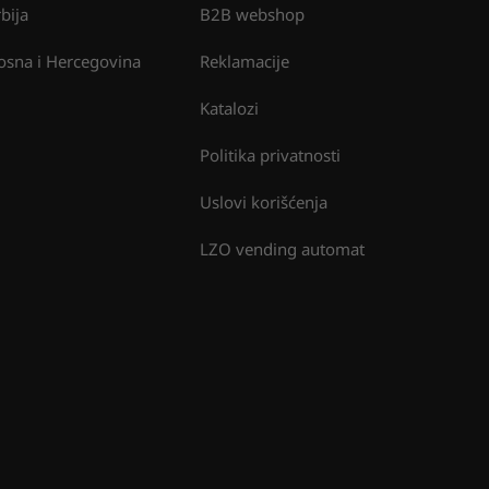
rbija
B2B webshop
osna i Hercegovina
Reklamacije
Katalozi
Politika privatnosti
Uslovi korišćenja
LZO vending automat