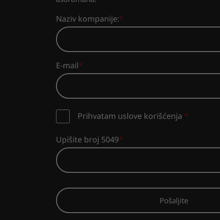
Naziv kompanije:
E-mail
Prihvatam uslove korišćenja
*
Upišite broj 5049
Pošaljite