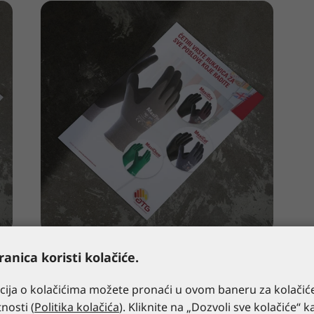
ATG brošura
anica koristi kolačiće.
cija o kolačićima možete pronaći u ovom baneru za kolačiće
Pregledajte
tnosti (
Politika kolačića
). Kliknite na „Dozvoli sve kolačiće“ k